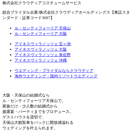
株式会社クラウディアコスチュームサービス
総合ブライダル企業/株式会社クラウディアホールディングス【東証スタ
ンダード：証券コード3607】
ル・センティフォーリア 天保山
ル・センティフォーリア 大阪
アイネスヴィラノッツェ 宝ヶ池
アイネスヴィラノッツェ 大阪
アイネスヴィラノッツェ 泉佐野
アイネスヴィラノッツェ 沖縄
ウエディング・ブライダルならクラウディア
海外ウエディング・国内リゾートウエディング
大阪・天保山の結婚式なら
ル・センティフォーリア天保山で。
家族だけ・少人数の結婚式から
披露宴・パーティまでをプロデュース。
ゲストハウスを貸切で、
天保山大観覧車をバックに開放感溢れる
ウェディングを叶えられます。