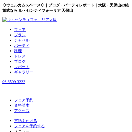
◇ウェルカムスペース◇｜ブログ・パーティレポート｜大阪・天保山の結
婚式なら ル・センティフォーリア 天保山
フェア
プラン
チャぺル
パーティ
料理
ドレス
ブログ
レポート
ギャラリー
06-6599-3222
フェア予約
資料請求
アクセス
電話をかける
フェアを予約する
メニュー