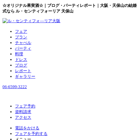
☆オリジナル果実酒☆｜ブログ・パーティレポート｜大阪・天保山の結婚
式なら ル・センティフォーリア 天保山
フェア
プラン
チャぺル
パーティ
料理
ドレス
ブログ
レポート
ギャラリー
06-6599-3222
フェア予約
資料請求
アクセス
電話をかける
フェアを予約する
メニュー