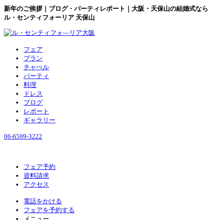
新年のご挨拶｜ブログ・パーティレポート｜大阪・天保山の結婚式なら
ル・センティフォーリア 天保山
フェア
プラン
チャぺル
パーティ
料理
ドレス
ブログ
レポート
ギャラリー
06-6599-3222
フェア予約
資料請求
アクセス
電話をかける
フェアを予約する
メニュー