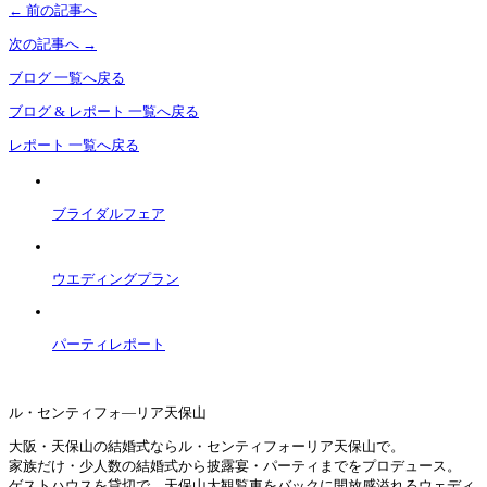
←
前の記事へ
次の記事へ
→
ブログ 一覧へ戻る
ブログ & レポート 一覧へ戻る
レポート 一覧へ戻る
ブライダルフェア
ウエディングプラン
パーティレポート
ル・センティフォ―リア天保山
大阪・天保山の結婚式ならル・センティフォーリア天保山で。
家族だけ・少人数の結婚式から披露宴・パーティまでをプロデュース。
ゲストハウスを貸切で、天保山大観覧車をバックに開放感溢れるウェディ