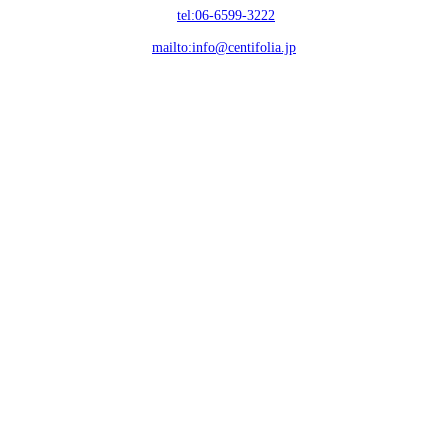
tel:06-6599-3222
mailto:info@centifolia.jp