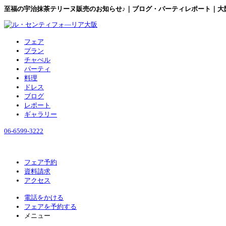
至福の宇治抹茶テリーヌ販売のお知らせ♪｜ブログ・パーティレポート｜大
フェア
プラン
チャぺル
パーティ
料理
ドレス
ブログ
レポート
ギャラリー
06-6599-3222
フェア予約
資料請求
アクセス
電話をかける
フェアを予約する
メニュー