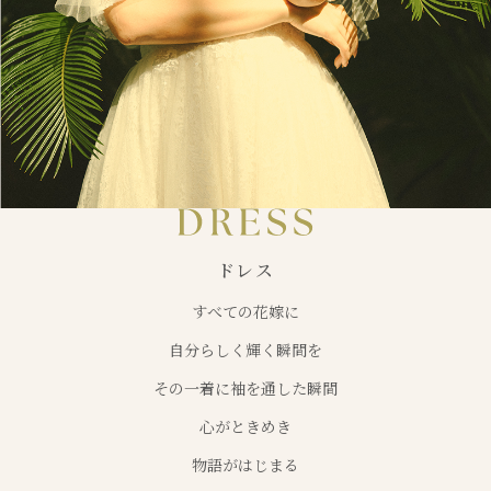
ドレス
すべての花嫁に
自分らしく輝く瞬間を
その一着に袖を通した瞬間
心がときめき
物語がはじまる