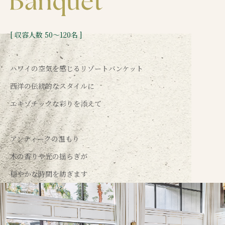
[ 収容人数 50～120名 ]
ハワイの空気を感じるリゾートバンケット
西洋の伝統的なスタイルに
エキゾチックな彩りを添えて
アンティークの温もり
木の香りや光の揺らぎが
穏やかな時間を紡ぎます