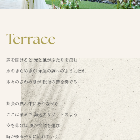
扉を開けると 光と風がふたりを包む
水のきらめきが 永遠の調べのように揺れ
木々のざわめきが 祝福の音を奏でる
都会の真ん中にありながら
ここはまるで 海辺のリゾートのよう
空を仰げば 風が笑顔を運び
時がゆるやかに流れていく